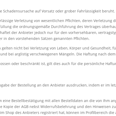
die Schadensursache auf Vorsatz oder grober Fahrlässigkeit beruht.
fahrlässige Verletzung von wesentlichen Pflichten, deren Verletzung
 Erfüllung die ordnungsgemäße Durchführung des Vertrages überhau
 haftet der Anbieter jedoch nur für den vorhersehbaren, vertragsty
der in den vorstehenden Sätzen genannten Pflichten.
 gelten nicht bei Verletzung von Leben, Körper und Gesundheit, 
s und bei arglistig verschwiegenen Mängeln. Die Haftung nach dem
lossen oder beschränkt ist, gilt dies auch für die persönliche Haf
bgabe der Bestellung an den Anbieter ausdrucken, indem er im letz
eine Bestellbestätigung mit allen Bestelldaten an die von Ihm an
ine Kopie der AGB nebst Widerrufsbelehrung und den Hinweisen zu
m Shop des Anbieters registriert hat, können im Profilbereich d