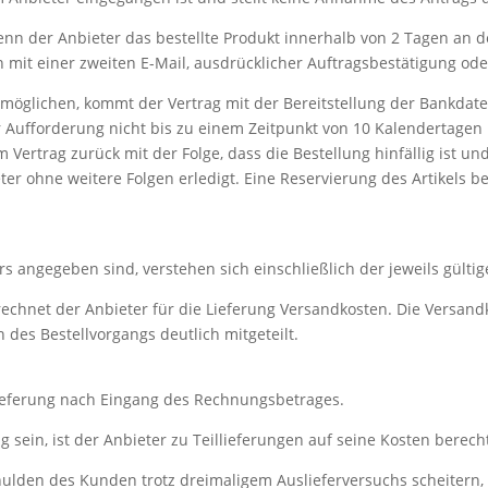
enn der Anbieter das bestellte Produkt innerhalb von 2 Tagen an
mit einer zweiten E-Mail, ausdrücklicher Auftragsbestätigung od
 ermöglichen, kommt der Vertrag mit der Bereitstellung der Bankd
ter Aufforderung nicht bis zu einem Zeitpunkt von 10 Kalendertage
 Vertrag zurück mit der Folge, dass die Bestellung hinfällig ist und 
er ohne weitere Folgen erledigt. Eine Reservierung des Artikels b
ters angegeben sind, verstehen sich einschließlich der jeweils gült
rechnet der Anbieter für die Lieferung Versandkosten. Die Versa
des Bestellvorgangs deutlich mitgeteilt.
e Lieferung nach Eingang des Rechnungsbetrages.
ätig sein, ist der Anbieter zu Teillieferungen auf seine Kosten berec
chulden des Kunden trotz dreimaligem Auslieferversuchs scheitern,