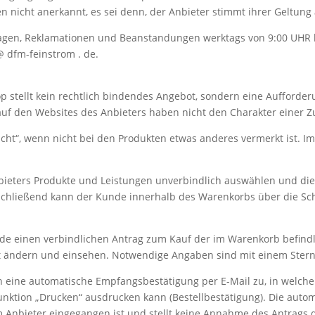
icht anerkannt, es sei denn, der Anbieter stimmt ihrer Geltung 
Fragen, Reklamationen und Beanstandungen werktags von 9:00 UHR
@ dfm-feinstrom . de.
op stellt kein rechtlich bindendes Angebot, sondern eine Aufforde
uf den Websites des Anbieters haben nicht den Charakter einer Z
eicht“, wenn nicht bei den Produkten etwas anderes vermerkt ist. I
ieters Produkte und Leistungen unverbindlich auswählen und dies
ließend kann der Kunde innerhalb des Warenkorbs über die Scha
Kunde einen verbindlichen Antrag zum Kauf der im Warenkorb befind
it ändern und einsehen. Notwendige Angaben sind mit einem Stern
n eine automatische Empfangsbestätigung per E-Mail zu, in welch
unktion „Drucken“ ausdrucken kann (Bestellbestätigung). Die aut
m Anbieter eingegangen ist und stellt keine Annahme des Antrags 