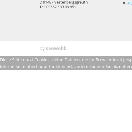
D 91487 Vestenbergsgreuth
Al
Tel: 09552 / 93 09 851
by
seowebb
Diese Seite nutzt Cookies, kleine Dateien, die im Browser lokal g
Internetseite überhaupt funktioniert, andere können Sie akzeptie