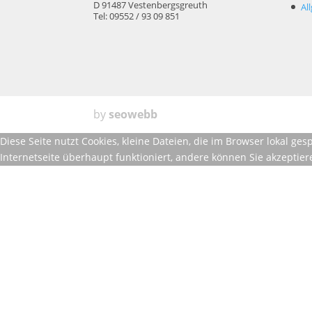
D 91487 Vestenbergsgreuth
Al
Tel: 09552 / 93 09 851
by
seowebb
Diese Seite nutzt Cookies, kleine Dateien, die im Browser lokal g
Internetseite überhaupt funktioniert, andere können Sie akzeptie