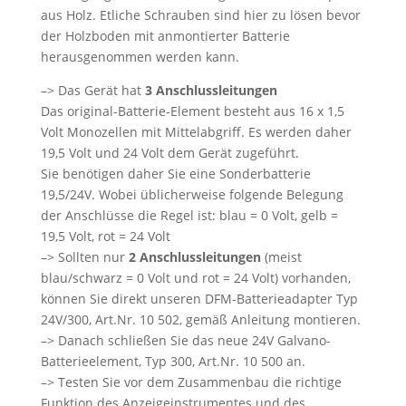
aus Holz. Etliche Schrauben sind hier zu lösen bevor
der Holzboden mit anmontierter Batterie
herausgenommen werden kann.
–> Das Gerät hat
3 Anschlussleitungen
Das original-Batterie-Element besteht aus 16 x 1,5
Volt Monozellen mit Mittelabgriff. Es werden daher
19,5 Volt und 24 Volt dem Gerät zugeführt.
Sie benötigen daher Sie eine Sonderbatterie
19,5/24V. Wobei üblicherweise folgende Belegung
der Anschlüsse die Regel ist: blau = 0 Volt, gelb =
19,5 Volt, rot = 24 Volt
–> Sollten nur
2 Anschlussleitungen
(meist
blau/schwarz = 0 Volt und rot = 24 Volt) vorhanden,
können Sie direkt unseren DFM-Batterieadapter Typ
24V/300, Art.Nr. 10 502, gemäß Anleitung montieren.
–> Danach schließen Sie das neue 24V Galvano-
Batterieelement, Typ 300, Art.Nr. 10 500 an.
–> Testen Sie vor dem Zusammenbau die richtige
Funktion des Anzeigeinstrumentes und des