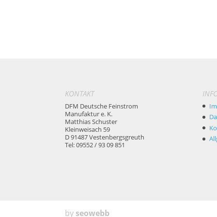
KONTAKT
INF
DFM Deutsche Feinstrom
Im
Manufaktur e. K.
Da
Matthias Schuster
Ko
Kleinweisach 59
D 91487 Vestenbergsgreuth
Al
Tel: 09552 / 93 09 851
by
seowebb