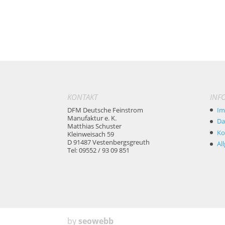
KONTAKT
INF
DFM Deutsche Feinstrom
Im
Manufaktur e. K.
Da
Matthias Schuster
Ko
Kleinweisach 59
D 91487 Vestenbergsgreuth
Al
Tel: 09552 / 93 09 851
by
seowebb